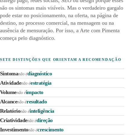
tráfego pago, redes sociais, SEO ou design porque esses
são os sintomas mais visíveis. Mas o verdadeiro gargalo
pode estar no posicionamento, na oferta, na página de
destino, no processo comercial, na mensagem ou na
ausência de mensuração. Por isso, a Arte com Pimenta
começa pelo diagnóstico.
SETE DISTINÇÕES QUE ORIENTAM A RECOMENDAÇÃO
Sintoma
diagnóstico
não é
Atividade
estratégia
não é
Volume
impacto
não é
Alcance
resultado
não é
Relatório
inteligência
não é
Criatividade
direção
não é
Investimento
crescimento
não é