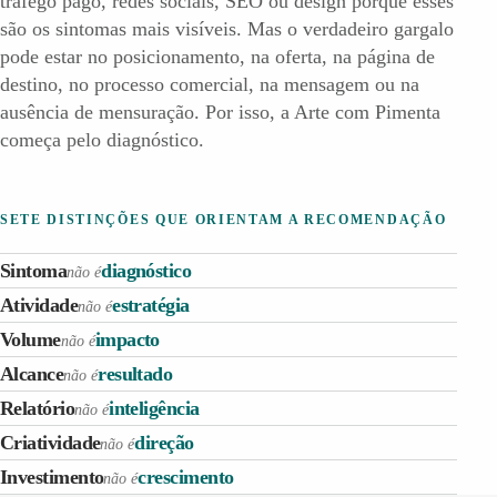
tráfego pago, redes sociais, SEO ou design porque esses
são os sintomas mais visíveis. Mas o verdadeiro gargalo
pode estar no posicionamento, na oferta, na página de
destino, no processo comercial, na mensagem ou na
ausência de mensuração. Por isso, a Arte com Pimenta
começa pelo diagnóstico.
SETE DISTINÇÕES QUE ORIENTAM A RECOMENDAÇÃO
Sintoma
diagnóstico
não é
Atividade
estratégia
não é
Volume
impacto
não é
Alcance
resultado
não é
Relatório
inteligência
não é
Criatividade
direção
não é
Investimento
crescimento
não é