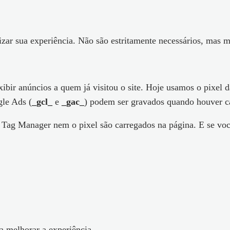
ar sua experiência. Não são estritamente necessários, mas m
exibir anúncios a quem já visitou o site. Hoje usamos o pixe
le Ads (
_gcl_
e
_gac_
) podem ser gravados quando houver c
 Tag Manager nem o pixel são carregados na página. E se voc
a melhorar a experiência.