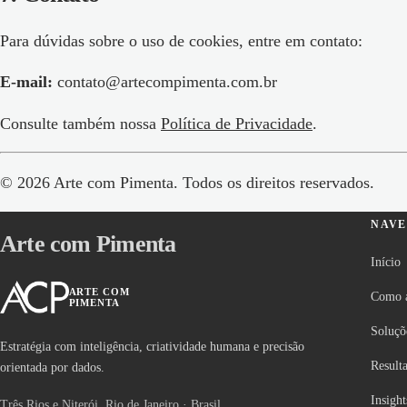
Para dúvidas sobre o uso de cookies, entre em contato:
E-mail:
contato@artecompimenta.com.br
Consulte também nossa
Política de Privacidade
.
©
2026
Arte com Pimenta. Todos os direitos reservados.
NAV
Arte com Pimenta
Início
ARTE COM
Como 
PIMENTA
Soluçõ
Estratégia com inteligência, criatividade humana e precisão
Result
orientada por dados.
Insight
Três Rios e Niterói, Rio de Janeiro · Brasil