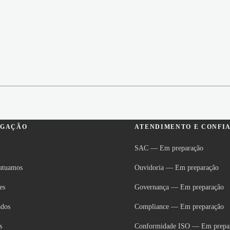
EGAÇÃO
ATENDIMENTO E CONFI
SAC
—
Em preparação
atuamos
Ouvidoria
—
Em preparação
es
Governança
—
Em preparação
ados
Compliance
—
Em preparação
s
Conformidade ISO
—
Em prepa