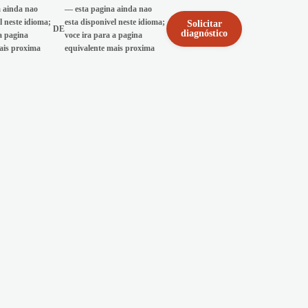
a ainda nao
—
esta pagina ainda nao
l neste idioma;
esta disponivel neste idioma;
Solicitar
DE
diagnóstico
Español
Deutsch
a pagina
voce ira para a pagina
ais proxima
equivalente mais proxima