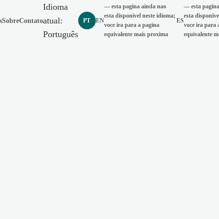
Idioma
—
esta pagina ainda nao
—
esta pagin
esta disponivel neste idioma;
esta disponive
atual
:
s
Sobre
Contato
PT
EN
ES
Português
English
voce ira para a pagina
voce ira para 
Português
equivalente mais proxima
equivalente m