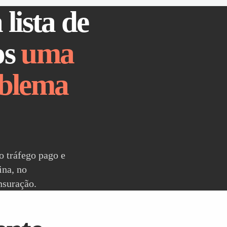
lista de
os
uma
oblema
o tráfego pago e
ina, no
nsuração.