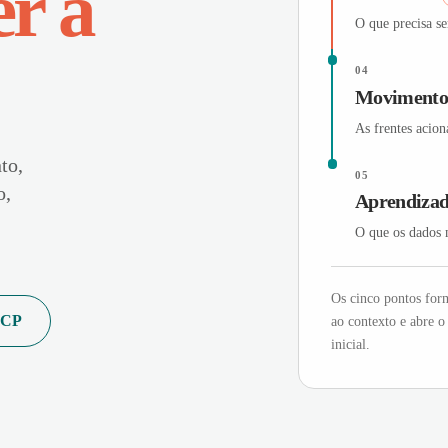
er a
O que precisa se
04
Moviment
As frentes acion
to,
05
o,
Aprendiza
O que os dados 
Os cinco pontos for
ACP
ao contexto e abre 
inicial.