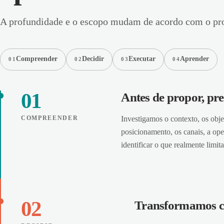
A profundidade e o escopo mudam de acordo com o pro
Compreender
Decidir
Executar
Aprender
01
02
03
04
01
Antes de propor, pr
COMPREENDER
Investigamos o contexto, os obje
posicionamento, os canais, a ope
identificar o que realmente limit
02
Transformamos c