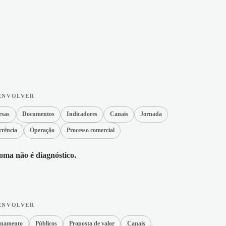
ENVOLVER
rsas
Documentos
Indicadores
Canais
Jornada
rência
Operação
Processo comercial
oma não é diagnóstico.
ENVOLVER
onamento
Públicos
Proposta de valor
Canais