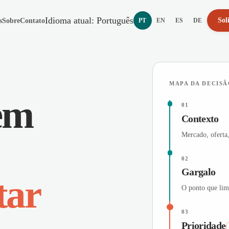
Idioma atual
:
Português
Sol
s
Sobre
Contato
PT
EN
ES
DE
Português
English
Español
Deutsch
MAPA DA DECISÃ
tem
01
Contexto
Mercado, oferta,
02
Gargalo
tar
O ponto que limi
03
Prioridade