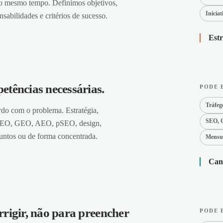
ao mesmo tempo. Definimos objetivos,
Iniciat
nsabilidades e critérios de sucesso.
Estr
tências necessárias.
PODE 
Tráfeg
do com o problema. Estratégia,
SEO, 
, SEO, GEO, AEO, pSEO, design,
 juntos ou de forma concentrada.
Mensu
Cana
rigir, não para preencher
PODE 