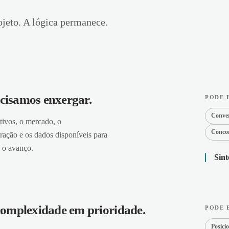
jeto. A lógica permanece.
ecisamos enxergar.
PODE 
Conve
tivos, o mercado, o
Concor
ração e os dados disponíveis para
a o avanço.
Sint
omplexidade em prioridade.
PODE 
Posici