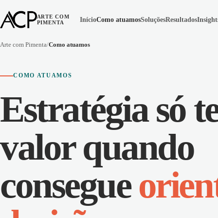
ARTE COM
Início
Como atuamos
Soluções
Resultados
Insight
PIMENTA
Arte com Pimenta
Como atuamos
COMO ATUAMOS
Estratégia só 
valor quando
consegue
orien