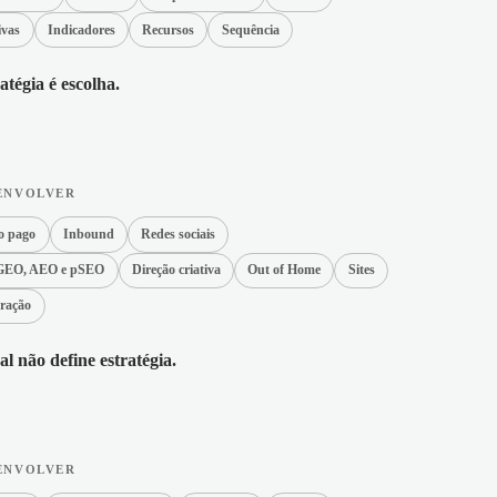
ivas
Indicadores
Recursos
Sequência
atégia é escolha.
ENVOLVER
o pago
Inbound
Redes sociais
GEO, AEO e pSEO
Direção criativa
Out of Home
Sites
ração
l não define estratégia.
ENVOLVER