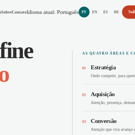
Idioma atual
:
Português
Sol
s
Sobre
Contato
PT
EN
ES
DE
Português
English
Español
Deutsch
fine
AS QUATRO ÁREAS E 
o
Estratégia
01
Onde competir, para quem
Aquisição
02
Atenção, presença, deman
Conversão
03
Atenção que vira avanço 