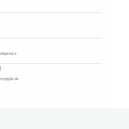
e
 empresa e
l
ercepção de