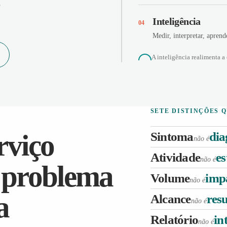
o
Inteligência
04
Medir, interpretar, aprend
A inteligência realimenta a
SETE DISTINÇÕES 
rviço
Sintoma
dia
não é
Atividade
es
não é
o problema
Volume
imp
não é
a
Alcance
res
não é
Relatório
in
não é