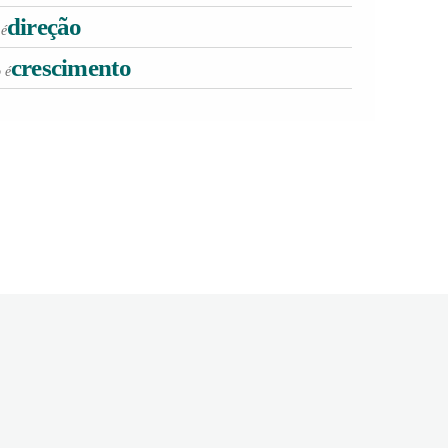
direção
 é
crescimento
 é